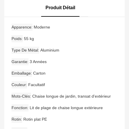
Longue D'extérieur,
Chaises De Piscine,
Produit Détail
Canapé-Lit De Jour
Apparence
Moderne
Poids
55 kg
Type De Métal
Aluminium
Garantie
3 Années
Emballage
Carton
Couleur
Facultatif
Mots-Clés
Chaise longue de jardin, transat d'extérieur
Fonction
Lit de plage de chaise longue extérieure
Rotin
Rotin plat PE