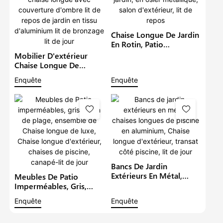
Chaise Longue De Jardin
En Rotin, Patio
Commercial,
Mobilier D'extérieur
Imperméable, Transat
Chaise Longue De
De Jardin, En Osier
Piscine Patio Lit De
Enquête
Enquête
Métallique, Salon
Soleil Double Chaise
D'extérieur, Lit De Repos
Longue Avec
Couverture D'ombre Lit
De Repos De Jardin En
Tissu D'aluminium Lit De
Bronzage Lit De Jour
Bancs De Jardin
Extérieurs En Métal,
Meubles De Patio
Chaises Longues De
Imperméables, Gris,
Piscine En Aluminium,
Salon De Plage,
Enquête
Enquête
Chaise Longue
Ensemble De Chaise
D'extérieur, Transat Côté
Longue De Luxe, Chaise
Piscine, Lit De Jour