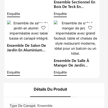
D'extérieur, Meubles De
Ensemble Sectionnel En
Jardin Avec Table À
Bois De Teck En
Manger Réglable,
Aluminium De Meubles
Enquête
Enquête
Ensemble De Canapé
De Jardin Imperméables
D'angle De Patio
En Métal Avec Coussins
Gris Ensemble De
Canapé De Patio De
Meubles D'extérieur
Ensemble De Salon De
Jardin En Aluminium
Imperméable Avec Table
Basse Et Canapé Intégré.
Ensemble De Salle À
Manger De Jardin
Imperméable Avec
Enquête
Enquête
Grand Fauteuil, Table Et
Chaises De Style
Restaurant Moderne,
Idéal Pour Un Balcon Ou
Détails Du Produit
Un Hôtel.
Type De Canapé
Ensemble