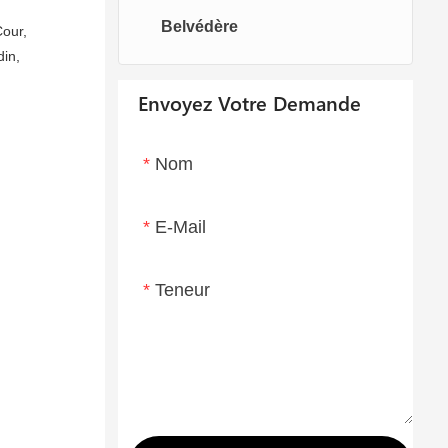
Belvédère
Chaises oeufs
Chaise longue
Cour,
din,
Envoyez Votre Demande
Nom
E-Mail
Teneur