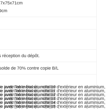
 77x75x71cm
39cm
s réception du dépôt.
olde de 70% contre copie B/L