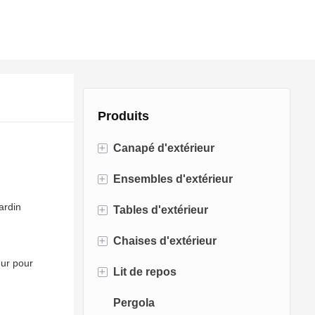
Produits
+
Canapé d'extérieur
+
Ensembles d'extérieur
Canapé en rotin
ardin
+
Tables d'extérieur
Canapé en corde
Ensembles de bistro
+
Chaises d'extérieur
Canapé en aluminium
Ensembles de conversation
Tables de foyer
ur pour
+
Lit de repos
Canapé en tissu
Ensembles de salle à manger
Tables à manger
Chaises de salle à manger
Pergola
Canapé en teck
Chaises pivotantes
Lit de bronzage