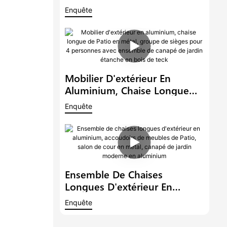
Jardin, Canapé De Patio,
Enquête
Ensemble Avec Parasol,
Chaise Longue De Piscine, Lit
De Repos En Métal, Style
Loisirs
Mobilier D'extérieur En
Aluminium, Chaise Longue
De Patio En Métal, Groupe De
Enquête
Sièges Pour 4 Personnes Avec
Ensemble De Canapé De
Jardin Étanche En Bois De
Teck
Ensemble De Chaises
Longues D'extérieur En
Aluminium, Accoudoirs De
Enquête
Meubles De Patio, Salon De
Cour En Métal, Canapé De