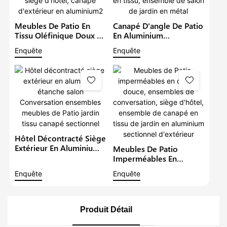
Meubles De Patio En
Canapé D'angle De Patio
Tissu Oléfinique Doux Et
En Aluminium
Imperméable,
Imperméable De Luxe,
Enquête
Enquête
Ensembles De
Avec Table À Hauteur
Conversation De Jardin,
Réglable, Meubles En
Siège D'hôtel, Canapé
Tissu, Ensemble De
D'extérieur En
Salon De Jardin En Métal
Aluminium2
Hôtel Décontracté Siège
Extérieur En Aluminium
Meubles De Patio
Étanche Salon
Imperméables En
Conversation Ensembles
Oléfine Douce,
Enquête
Enquête
Meubles De Patio Jardin
Ensembles De
Tissu Canapé Sectionnel
Conversation, Siège
D'hôtel, Ensemble De
Canapé En Tissu De
Produit Détail
Jardin En Aluminium
Sectionnel D'extérieur