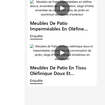
Jardin Tissu Canapé
Sectionnel
Meubles De Patio
Imperméables En Oléfine
Douce, Ensembles De
Enquête
Conversation, Siège D'hôtel,
Ensemble De Canapé En Tissu
De Jardin En Aluminium
Sectionnel D'extérieur
Meubles De Patio En Tissu
Oléfinique Doux Et
Imperméable, Ensembles De
Enquête
Conversation De Jardin, Siège
D'hôtel, Canapé D'extérieur
En Aluminium1