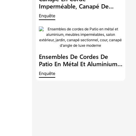
Imperméable, Canapé De
Patio, Mobilier D'hôtel, Balcon
Enquête
Extérieur, Ensemble De
Conversation, Ensemble De
Bistrot De Jardin
Ensembles De Cordes De
Patio En Métal Et Aluminium,
Meubles Imperméables, Salon
Enquête
Extérieur, Jardin, Canapé
Sectionnel, Cour, Canapé
D'angle De Luxe Moderne