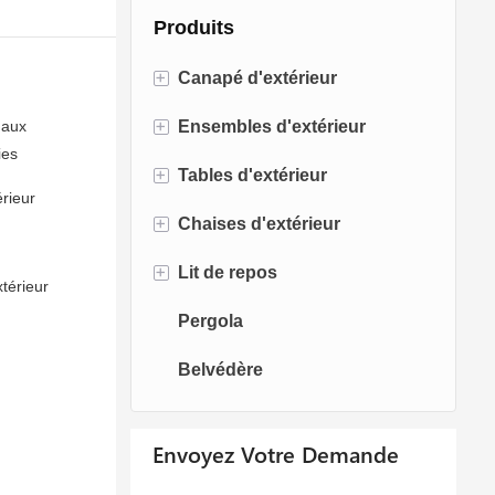
Produits
+
Canapé d'extérieur
+
 aux
Ensembles d'extérieur
Canapé en rotin
ies
+
Tables d'extérieur
Canapé en corde
Ensembles de bistro
rieur
+
Chaises d'extérieur
Canapé en aluminium
Ensembles de conversation
Tables de foyer
+
Lit de repos
Canapé en tissu
Ensembles de salle à manger
Tables à manger
Chaises de salle à manger
térieur
Pergola
Canapé en teck
Chaises pivotantes
Lit de bronzage
Belvédère
Chaises oeufs
Chaise longue
Envoyez Votre Demande