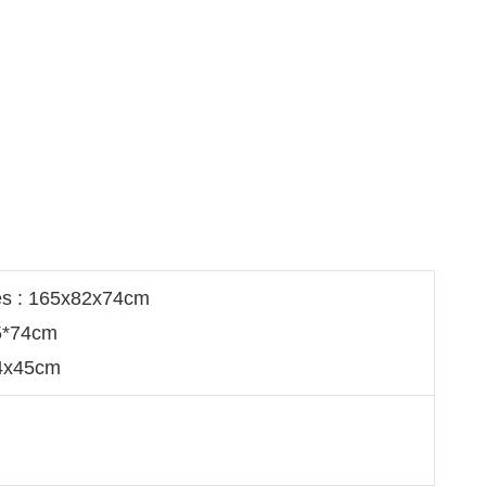
es : 165x82x74cm
75*74cm
64x45cm