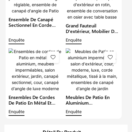
Ensemble De Canapé
Sectionnel En Corde
Grand Fauteuil
D'extérieur, Meubles De
D'extérieur, Mobilier De
Jardin Avec Table À
Patio, Causeuse
Enquête
Enquête
Manger Réglable,
Imperméable, Canapé
Ensemble De Canapé
D'extérieur En Rotin,
D'angle De Patio
Ensemble De
Conversation En Osier
Avec Table Basse
Ensembles De Cordes
Meubles De Patio En
De Patio En Métal Et
Aluminium
Aluminium, Meubles
Imperméables, Salon
Enquête
Enquête
Imperméables, Salon
D'extérieur, Cour,
Extérieur, Jardin, Canapé
Moderne, Luxe, Corde
Sectionnel, Cour,
Métallique, Tissé À La
Canapé D'angle De Luxe
Main, Ensembles De