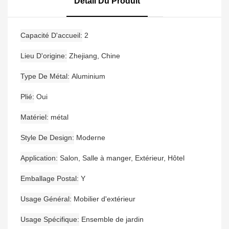
Détail Du Produit
Moderne
Canapé D'angle De
Jardin
Capacité D'accueil
2
Lieu D'origine
Zhejiang, Chine
Type De Métal
Aluminium
Plié
Oui
Matériel
métal
Style De Design
Moderne
Application
Salon, Salle à manger, Extérieur, Hôtel
Emballage Postal
Y
Usage Général
Mobilier d'extérieur
Usage Spécifique
Ensemble de jardin