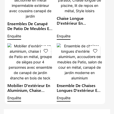
Chaise Longue
D'extérieur En
Ensembles De Canapé
Aluminium, Mobilier De
De Patio De Meubles En
Jardin, Canapé De Patio,
Aluminium De Luxe Avec
Enquête
Enquête
Ensemble Avec Parasol,
Bras En Bois De Teck
Chaise Longue De
Salon Sectionnel En
Piscine, Lit De Repos En
Métal Imperméable
Métal, Style Loisirs
Extérieur Avec Coussins
Canapé De Jardin
Mobilier D'extérieur En
Ensemble De Chaises
Aluminium, Chaise
Longues D'extérieur En
Longue De Patio En
Aluminium, Accoudoirs
Enquête
Enquête
Métal, Groupe De
De Meubles De Patio,
Sièges Pour 4 Personnes
Salon De Cour En Métal,
Avec Ensemble De
Canapé De Jardin