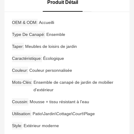
Canapé De Jardin
Moderne En Aluminium
Produit Détail
Étanche En Bois De Teck
OEM & ODM
Accueilli
Type De Canapé
Ensemble
Taper
Meubles de loisirs de jardin
Caractéristique
Écologique
Couleur
Couleur personnalisée
Mots-Clés
Ensemble de canapé de jardin de mobilier
d'extérieur
Coussin
Mousse + tissu résistant à l'eau
Utilisation
Patio\Jardin\Cottage\Court\Plage
Style
Extérieur moderne