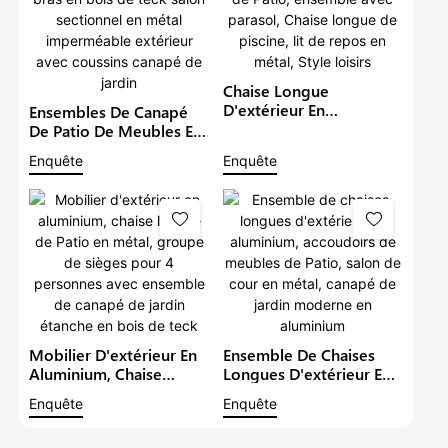
Chaise Longue
D'extérieur En
Ensembles De Canapé
Aluminium, Mobilier De
De Patio De Meubles En
Jardin, Canapé De Patio,
Aluminium De Luxe Avec
Enquête
Enquête
Ensemble Avec Parasol,
Bras En Bois De Teck
Chaise Longue De
Salon Sectionnel En
Piscine, Lit De Repos En
Métal Imperméable
Métal, Style Loisirs
Extérieur Avec Coussins
Canapé De Jardin
Mobilier D'extérieur En
Ensemble De Chaises
Aluminium, Chaise
Longues D'extérieur En
Longue De Patio En
Aluminium, Accoudoirs
Enquête
Enquête
Métal, Groupe De
De Meubles De Patio,
Sièges Pour 4 Personnes
Salon De Cour En Métal,