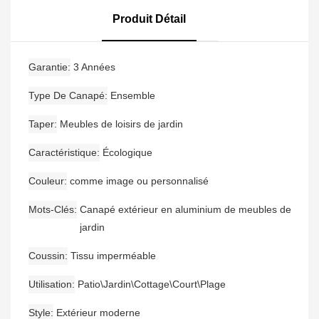
Avec Ensemble De
Canapé De Jardin
Canapé De Jardin
Moderne En Aluminium
Produit Détail
Étanche En Bois De Teck
Garantie
3 Années
Type De Canapé
Ensemble
Taper
Meubles de loisirs de jardin
Caractéristique
Écologique
Couleur
comme image ou personnalisé
Mots-Clés
Canapé extérieur en aluminium de meubles de
jardin
Coussin
Tissu imperméable
Utilisation
Patio\Jardin\Cottage\Court\Plage
Style
Extérieur moderne