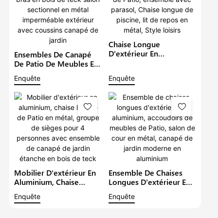
Chaise Longue
D'extérieur En
Ensembles De Canapé
Aluminium, Mobilier De
De Patio De Meubles En
Jardin, Canapé De Patio,
Aluminium De Luxe Avec
Enquête
Enquête
Ensemble Avec Parasol,
Bras En Bois De Teck
Chaise Longue De
Salon Sectionnel En
Piscine, Lit De Repos En
Métal Imperméable
Métal, Style Loisirs
Extérieur Avec Coussins
Canapé De Jardin
Mobilier D'extérieur En
Ensemble De Chaises
Aluminium, Chaise
Longues D'extérieur En
Longue De Patio En
Aluminium, Accoudoirs
Enquête
Enquête
Métal, Groupe De
De Meubles De Patio,
Sièges Pour 4 Personnes
Salon De Cour En Métal,