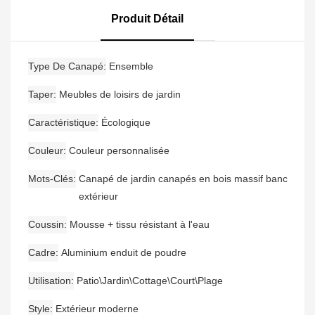
Avec Ensemble De
Canapé De Jardin
Canapé De Jardin
Moderne En Aluminium
Produit Détail
Étanche En Bois De Teck
Type De Canapé
Ensemble
Taper
Meubles de loisirs de jardin
Caractéristique
Écologique
Couleur
Couleur personnalisée
Mots-Clés
Canapé de jardin canapés en bois massif banc
extérieur
Coussin
Mousse + tissu résistant à l'eau
Cadre
Aluminium enduit de poudre
Utilisation
Patio\Jardin\Cottage\Court\Plage
Style
Extérieur moderne