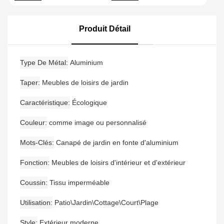
Sièges Pour 4 Personnes
Salon De Cour En Métal,
Avec Ensemble De
Canapé De Jardin
Canapé De Jardin
Moderne En Aluminium
Produit Détail
Étanche En Bois De Teck
Type De Métal
Aluminium
Taper
Meubles de loisirs de jardin
Caractéristique
Écologique
Couleur
comme image ou personnalisé
Mots-Clés
Canapé de jardin en fonte d'aluminium
Fonction
Meubles de loisirs d'intérieur et d'extérieur
Coussin
Tissu imperméable
Utilisation
Patio\Jardin\Cottage\Court\Plage
Style
Extérieur moderne