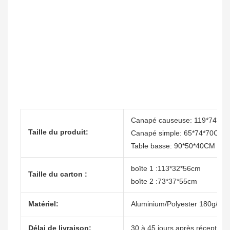
Canapé causeuse: 119*74*7
Taille du produit:
Canapé simple: 65*74*70CM
Table basse: 90*50*40CM
boîte 1 :113*32*56cm
Taille du carton :
boîte 2 :73*37*55cm
Matériel:
Aluminium/Polyester 180g/Ép
Délai de livraison:
30 à 45 jours après réception 