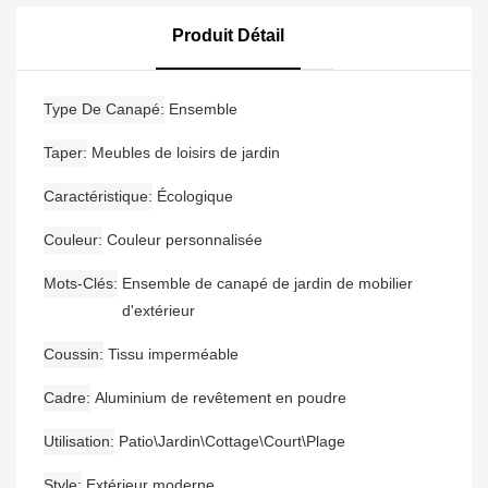
Avec Ensemble De
Canapé De Jardin
Canapé De Jardin
Moderne En Aluminium
Produit Détail
Étanche En Bois De Teck
Type De Canapé
Ensemble
Taper
Meubles de loisirs de jardin
Caractéristique
Écologique
Couleur
Couleur personnalisée
Mots-Clés
Ensemble de canapé de jardin de mobilier
d'extérieur
Coussin
Tissu imperméable
Cadre
Aluminium de revêtement en poudre
Utilisation
Patio\Jardin\Cottage\Court\Plage
Style
Extérieur moderne