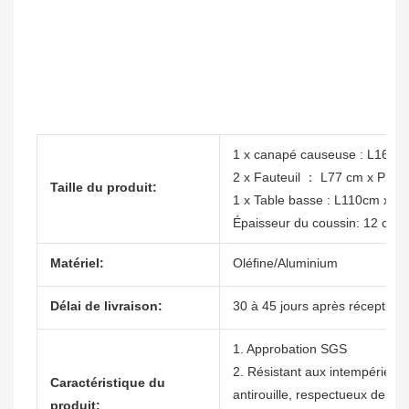
1 x canapé causeuse : L167 
2 x Fauteuil ： L77 cm x P77
Taille du produit:
1 x Table basse : L110cm x 
Épaisseur du coussin: 12 cm
Matériel:
Oléfine/Aluminium
Délai de livraison:
30 à 45 jours après réception 
1. Approbation SGS
2. Résistant aux intempéries, n
Caractéristique du
antirouille, respectueux de l'
produit: