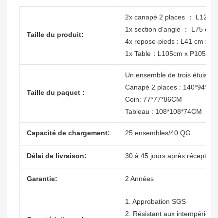
2x canapé 2 places ： L128 
1x section d'angle ： L75 cm
Taille du produit:
4x repose-pieds : L41 cm x P
1x Table：L105cm x P105cm
Un ensemble de trois étuis
Canapé 2 places : 140*94*8
Taille du paquet :
Coin: 77*77*86CM
Tableau : 108*108*74CM
Capacité de chargement:
25 ensembles/40 QG
Délai de livraison:
30 à 45 jours après réception
Garantie:
2 Années
1. Approbation SGS
2. Résistant aux intempéries, 