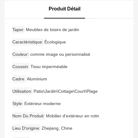
Patio, Chaise De Salle À
Osier
Manger D'extérieur,
Produit Détail
Ensemble De Bistrot De
Jardin
Taper
Meubles de loisirs de jardin
Caractéristique
Écologique
Couleur
comme image ou personnalisé
Coussin
Tissu imperméable
Cadre
Aluminium
Utilisation
Patio\Jardin\Cottage\Court\Plage
Style
Extérieur moderne
Nom Du Produit
Mobilier d'extérieur en rotin
Lieu D'origine
Zhejiang, Chine