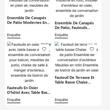
Ensemble De Canapés
De Patio Modernes En
Ensemble De Canapés
Rotin Imperméable,
De Patio, Fauteuils
Ensemble De Canapés
Imperméables Pour
Enquête
Enquête
De Salon En Osier,
Balcon, Ensemble De
Meubles De
Bistrot Moderne En
Conversation En Plein
Rotin, Mobilier
Air, Meubles De Jardin
D'extérieur En Osier,
Ensemble De
Conversation De Jardin
Fauteuil De Terrasse Et
Table Basse Chaise
Longue De Patio
Fauteuils En Osier
Ensemble De
D'hôtel Avec Table Basse
Conversation
En Rotin, Ensemble De
Enquête
Enquête
D'extérieur Meubles En
Conversation Pour
Rotin Ensemble De
Balcon, Meubles De
Bistrot De Jardin En