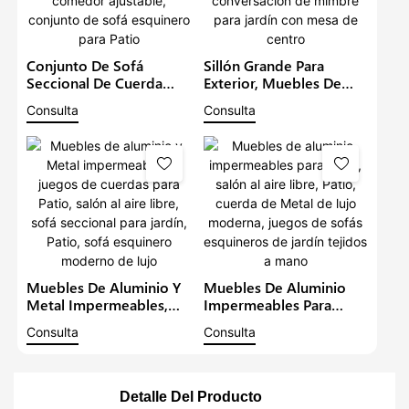
Conjunto De Sofá
Sillón Grande Para
Seccional De Cuerda
Exterior, Muebles De
Para Exteriores, Muebles
Patio, Impermeable,
Consulta
Consulta
De Jardín Con Mesa De
Sofá De Ratán Para
Comedor Ajustable,
Exterior, Conjunto De
Conjunto De Sofá
Conversación De
Esquinero Para Patio
Mimbre Para Jardín Con
Mesa De Centro
Muebles De Aluminio Y
Muebles De Aluminio
Metal Impermeables,
Impermeables Para
Juegos De Cuerdas Para
Patio, Salón Al Aire
Consulta
Consulta
Patio, Salón Al Aire
Libre, Patio, Cuerda De
Libre, Sofá Seccional
Metal De Lujo Moderna,
Para Jardín, Patio, Sofá
Juegos De Sofás
Esquinero Moderno De
Esquineros De Jardín
Detalle Del Producto
Lujo
Tejidos A Mano