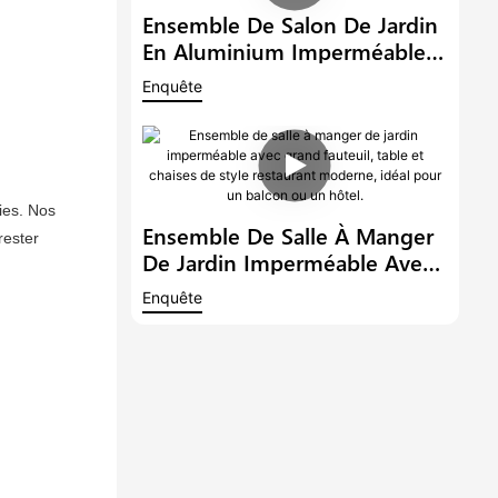
D'extérieur
Ensemble De Salon De Jardin
En Aluminium Imperméable
Avec Table Basse Et Canapé
Enquête
Intégré.
es. Nos 
Ensemble De Salle À Manger
ester 
De Jardin Imperméable Avec
Grand Fauteuil, Table Et
Enquête
Chaises De Style Restaurant
Moderne, Idéal Pour Un
Balcon Ou Un Hôtel.