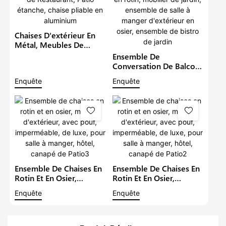
Chaises D'extérieur En
Métal, Meubles De
Jardin, Hôtel, Siège
Ensemble De
Unique, Chaises De
Conversation De Balcon
Restaurant, Patio
Moderne, Chaises De
Enquête
Enquête
Étanche, Chaise Pliable
Patio En Rotin, Mobilier
En Aluminium
De Jardin, Ensemble De
Salle À Manger
D'extérieur En Osier,
Ensemble De Bistro De
Jardin
Ensemble De Chaises En
Ensemble De Chaises En
Rotin Et En Osier,
Rotin Et En Osier,
Mobilier D'extérieur,
Mobilier D'extérieur,
Enquête
Enquête
Avec Pouf,
Avec Pouf,
Imperméable, De Luxe,
Imperméable, De Luxe,
Pour Salle À Manger,
Pour Salle À Manger,
Hôtel, Canapé De Patio3
Hôtel, Canapé De Patio2