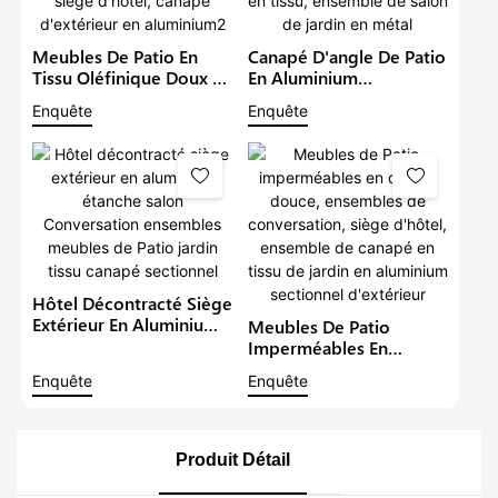
Meubles De Patio En
Canapé D'angle De Patio
Tissu Oléfinique Doux Et
En Aluminium
Imperméable,
Imperméable De Luxe,
Enquête
Enquête
Ensembles De
Avec Table À Hauteur
Conversation De Jardin,
Réglable, Meubles En
Siège D'hôtel, Canapé
Tissu, Ensemble De
D'extérieur En
Salon De Jardin En Métal
Aluminium2
Hôtel Décontracté Siège
Extérieur En Aluminium
Meubles De Patio
Étanche Salon
Imperméables En
Conversation Ensembles
Oléfine Douce,
Enquête
Enquête
Meubles De Patio Jardin
Ensembles De
Tissu Canapé Sectionnel
Conversation, Siège
D'hôtel, Ensemble De
Canapé En Tissu De
Produit Détail
Jardin En Aluminium
Sectionnel D'extérieur