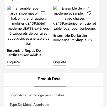
Ensemble De Salle À
Grand Fauteuil, Table Et
Manger Rond En Rotin À
Chaises De Style
6 Places, Ensembles De
Restaurant Moderne,
Bistro De Jardin
Idéal Pour Un Balcon Ou
Un Hôtel.
Ensemble De Jardin
Moderne Et Simple En
Rotin Avec Chaises
D'extérieur En Osier Et
Ensemble Repas De
Table Foyer Pour
Jardin Imperméable
Barbecue.
Pour Balcon, Grand
Enquête
Enquête
Fauteuil, Mobilier
D'hôtel Moderne
D'extérieur, 6 Tabourets
De Bar Avec Accoudoirs
Produit Détail
Et Une Table De Bar
Logo
Acceptez le logo personnalisé
Type De Métal
Aluminium