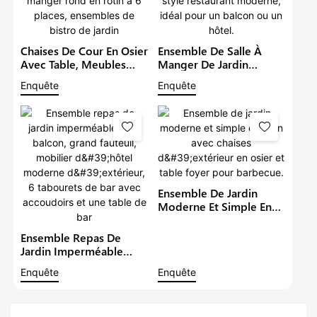
Chaises De Cour En Osier
Ensemble De Salle À
Avec Table, Meubles
Manger De Jardin
D'extérieur En Rotin,
Imperméable Avec
Enquête
Enquête
Ensemble De Salle À
Grand Fauteuil, Table Et
Manger Rond En Rotin À
Chaises De Style
6 Places, Ensembles De
Restaurant Moderne,
Bistro De Jardin
Idéal Pour Un Balcon Ou
Un Hôtel.
Ensemble De Jardin
Moderne Et Simple En
Rotin Avec Chaises
D'extérieur En Osier Et
Ensemble Repas De
Table Foyer Pour
Jardin Imperméable
Barbecue.
Pour Balcon, Grand
Enquête
Enquête
Fauteuil, Mobilier
D'hôtel Moderne
D'extérieur, 6 Tabourets