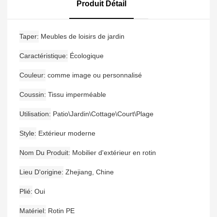
De Bar Avec Accoudoirs
Produit Détail
Et Une Table De Bar
Taper
Meubles de loisirs de jardin
Caractéristique
Écologique
Couleur
comme image ou personnalisé
Coussin
Tissu imperméable
Utilisation
Patio\Jardin\Cottage\Court\Plage
Style
Extérieur moderne
Nom Du Produit
Mobilier d'extérieur en rotin
Lieu D'origine
Zhejiang, Chine
Plié
Oui
Matériel
Rotin PE