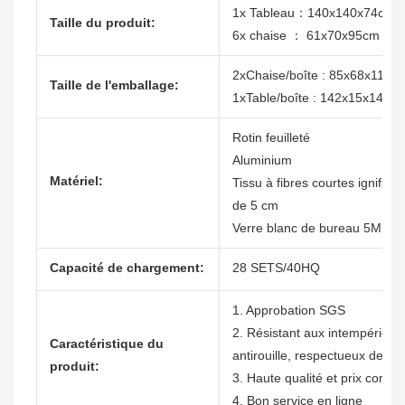
1x Tableau：140x140x74cm
Taille du produit:
6x chaise ： 61x70x95cm
2xChaise/boîte : 85x68x115C
Taille de l'emballage:
1xTable/boîte : 142x15x142C
Rotin feuilleté
Aluminium
Matériel:
Tissu à fibres courtes ignifuge
de 5 cm
Verre blanc de bureau 5MM a
Capacité de chargement:
28 SETS/40HQ
1. Approbation SGS
2. Résistant aux intempéries, 
Caractéristique du
antirouille, respectueux de l'
produit:
3. Haute qualité et prix compéti
4. Bon service en ligne