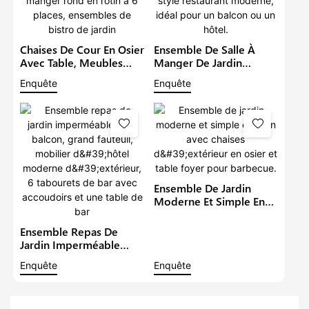
Chaises De Cour En Osier
Ensemble De Salle À
Avec Table, Meubles
Manger De Jardin
D'extérieur En Rotin,
Imperméable Avec
Enquête
Enquête
Ensemble De Salle À
Grand Fauteuil, Table Et
Manger Rond En Rotin À
Chaises De Style
6 Places, Ensembles De
Restaurant Moderne,
Bistro De Jardin
Idéal Pour Un Balcon Ou
Un Hôtel.
Ensemble De Jardin
Moderne Et Simple En
Rotin Avec Chaises
D'extérieur En Osier Et
Ensemble Repas De
Table Foyer Pour
Jardin Imperméable
Barbecue.
Pour Balcon, Grand
Enquête
Enquête
Fauteuil, Mobilier
D'hôtel Moderne
D'extérieur, 6 Tabourets