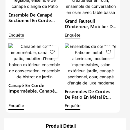
Ensemble De Canapé
Sectionnel En Corde
Grand Fauteuil
D'extérieur, Meubles De
D'extérieur, Mobilier De
Jardin Avec Table À
Patio, Causeuse
Enquête
Enquête
Manger Réglable,
Imperméable, Canapé
Ensemble De Canapé
D'extérieur En Rotin,
D'angle De Patio
Ensemble De
Conversation En Osier
Avec Table Basse
Canapé En Corde
Imperméable, Canapé
Ensembles De Cordes
De Patio, Mobilier
De Patio En Métal Et
D'hôtel, Balcon
Aluminium, Meubles
Enquête
Enquête
Extérieur, Ensemble De
Imperméables, Salon
Conversation, Ensemble
Extérieur, Jardin, Canapé
De Bistrot De Jardin
Sectionnel, Cour,
Canapé D'angle De Luxe
Produit Détail
Moderne