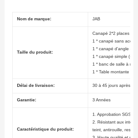
Nom de marque:
JAB
Canapé 2*2 places (cm)
1 * canapé sans accoud
1 * canapé d'angle (cm
Taille du produit:
1 * canapé simple (cm)
1 * banc de salle à ma
1 * Table montante (cm
Délai de livraison:
30 à 45 jours après réc
Garantie:
3 Années
1. Approbation SGS
2. Résistant aux intemp
Caractéristique du produit:
teint, antirouille, resp
3. Haute qualité et prix