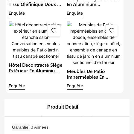
Tissu Oléfinique Doux Et
En Aluminium
Imperméable,
Imperméable De Luxe,
Enquête
Enquête
Ensembles De
Avec Table À Hauteur
Conversation De Jardin,
Réglable, Meubles En
Siège D'hôtel, Canapé
Tissu, Ensemble De
D'extérieur En
Salon De Jardin En Métal
Aluminium2
Hôtel Décontracté Siège
Extérieur En Aluminium
Meubles De Patio
Étanche Salon
Imperméables En
Conversation Ensembles
Oléfine Douce,
Enquête
Enquête
Meubles De Patio Jardin
Ensembles De
Tissu Canapé Sectionnel
Conversation, Siège
D'hôtel, Ensemble De
Canapé En Tissu De
Produit Détail
Jardin En Aluminium
Sectionnel D'extérieur
Garantie
3 Années