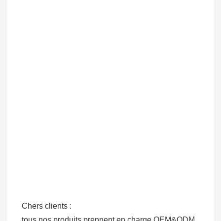
Chers clients : 

tous nos produits prennent en charge OEM&ODM.
