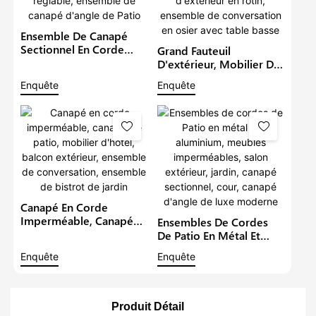
Ensemble De Canapé
Sectionnel En Corde
Grand Fauteuil
D'extérieur, Meubles De
D'extérieur, Mobilier De
Jardin Avec Table À
Patio, Causeuse
Enquête
Enquête
Manger Réglable,
Imperméable, Canapé
Ensemble De Canapé
D'extérieur En Rotin,
D'angle De Patio
Ensemble De
Conversation En Osier
Avec Table Basse
Canapé En Corde
Imperméable, Canapé
Ensembles De Cordes
De Patio, Mobilier
De Patio En Métal Et
D'hôtel, Balcon
Aluminium, Meubles
Enquête
Enquête
Extérieur, Ensemble De
Imperméables, Salon
Conversation, Ensemble
Extérieur, Jardin, Canapé
De Bistrot De Jardin
Sectionnel, Cour,
Canapé D'angle De Luxe
Produit Détail
Moderne