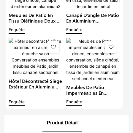
Meubles De Patio En
Canapé D'angle De Patio
Tissu Oléfinique Doux Et
En Aluminium
Imperméable,
Imperméable De Luxe,
Enquête
Enquête
Ensembles De
Avec Table À Hauteur
Conversation De Jardin,
Réglable, Meubles En
Siège D'hôtel, Canapé
Tissu, Ensemble De
D'extérieur En
Salon De Jardin En Métal
Aluminium2
Hôtel Décontracté Siège
Extérieur En Aluminium
Meubles De Patio
Étanche Salon
Imperméables En
Conversation Ensembles
Oléfine Douce,
Enquête
Enquête
Meubles De Patio Jardin
Ensembles De
Tissu Canapé Sectionnel
Conversation, Siège
D'hôtel, Ensemble De
Canapé En Tissu De
Produit Détail
Jardin En Aluminium
Sectionnel D'extérieur