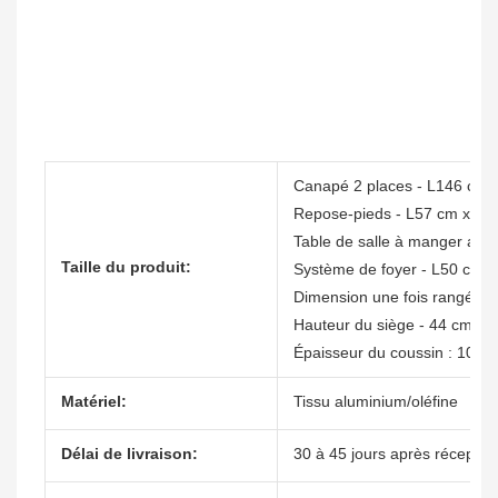
Canapé 2 places - L146 cm 
Repose-pieds - L57 cm x P5
Table de salle à manger ave
Taille du produit:
Système de foyer - L50 cm 
Dimension une fois rangé - 
Hauteur du siège - 44 cm
Épaisseur du coussin : 10 cm
Matériel:
Tissu aluminium/oléfine
Délai de livraison:
30 à 45 jours après réceptio