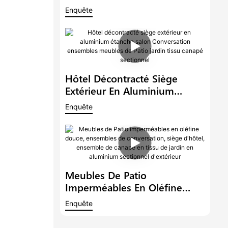
Luxe, Avec Table À Hauteur
Enquête
Réglable, Meubles En Tissu,
Ensemble De Salon De Jardin
En Métal
Hôtel Décontracté Siège
Extérieur En Aluminium
Étanche Salon Conversation
Enquête
Ensembles Meubles De Patio
Jardin Tissu Canapé
Sectionnel
Meubles De Patio
Imperméables En Oléfine
Douce, Ensembles De
Enquête
Conversation, Siège D'hôtel,
Ensemble De Canapé En Tissu