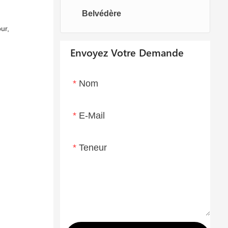
Belvédère
Chaises oeufs
Chaise longue
our,
Envoyez Votre Demande
Nom
E-Mail
Teneur