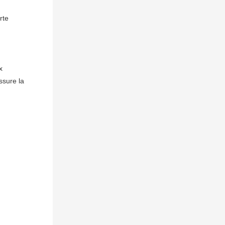
te 
 
sure la 