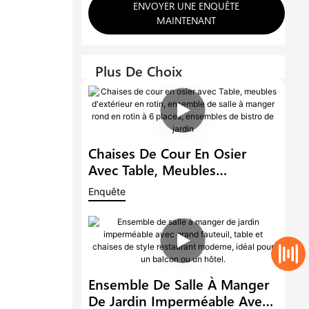
ENVOYER UNE ENQUÊTE
MAINTENANT
Plus De Choix
Chaises De Cour En Osier
Avec Table, Meubles
D'extérieur En Rotin,
Enquête
Ensemble De Salle À Manger
Rond En Rotin À 6 Places,
Ensembles De Bistro De
Jardin
Ensemble De Salle À Manger
De Jardin Imperméable Avec