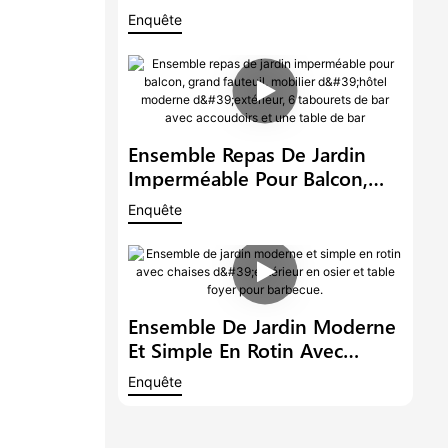
Grand Fauteuil, Table Et
Enquête
Chaises De Style Restaurant
Moderne, Idéal Pour Un
Balcon Ou Un Hôtel.
Ensemble Repas De Jardin
Imperméable Pour Balcon,
Grand Fauteuil, Mobilier
Enquête
D'hôtel Moderne D'extérieur,
6 Tabourets De Bar Avec
Accoudoirs Et Une Table De
Bar
Ensemble De Jardin Moderne
Et Simple En Rotin Avec
Chaises D'extérieur En Osier
Enquête
Et Table Foyer Pour Barbecue.