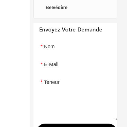
Belvédère
Chaises oeufs
Chaise longue
Envoyez Votre Demande
Nom
E-Mail
Teneur