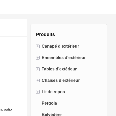
Produits
+
Canapé d'extérieur
+
Ensembles d'extérieur
Canapé en rotin
+
Tables d'extérieur
Canapé en corde
Ensembles de bistro
+
Chaises d'extérieur
Canapé en aluminium
Ensembles de conversation
Tables de foyer
+
Lit de repos
Canapé en tissu
Ensembles de salle à manger
Tables à manger
Chaises de salle à manger
Pergola
Canapé en teck
Chaises pivotantes
Lit de bronzage
n, patio
Belvédère
Chaises oeufs
Chaise longue