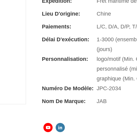
Expédition:
Fret maritime de
Lieu D'origine:
Chine
Paiements:
L/C, D/A, D/P, 
Délai D'exécution:
1-3000 (ensemble
(jours)
Personnalisation:
logo/motif (Min
personnalisé (m
graphique (Min
Numéro De Modèle:
JPC-2034
Nom De Marque:
JAB