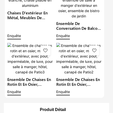
Chaises D'extérieur En
Métal, Meubles De
Jardin, Hôtel, Siège
Ensemble De
Unique, Chaises De
Conversation De Balcon
Restaurant, Patio
Moderne, Chaises De
Enquête
Enquête
Étanche, Chaise Pliable
Patio En Rotin, Mobilier
En Aluminium
De Jardin, Ensemble De
Salle À Manger
D'extérieur En Osier,
Ensemble De Bistro De
Jardin
Ensemble De Chaises En
Ensemble De Chaises En
Rotin Et En Osier,
Rotin Et En Osier,
Mobilier D'extérieur,
Mobilier D'extérieur,
Enquête
Enquête
Avec Pouf,
Avec Pouf,
Imperméable, De Luxe,
Imperméable, De Luxe,
Pour Salle À Manger,
Pour Salle À Manger,
Hôtel, Canapé De Patio3
Hôtel, Canapé De Patio2
Produit Détail