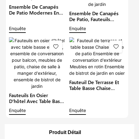
Ensemble De Canapés
De Patio Modernes En
Ensemble De Canapés
Rotin Imperméable,
De Patio, Fauteuils
Ensemble De Canapés
Imperméables Pour
Enquête
Enquête
De Salon En Osier,
Balcon, Ensemble De
Meubles De
Bistrot Moderne En
Conversation En Plein
Rotin, Mobilier
Air, Meubles De Jardin
D'extérieur En Osier,
Ensemble De
Conversation De Jardin
Fauteuil De Terrasse Et
Table Basse Chaise
Longue De Patio
Fauteuils En Osier
Ensemble De
D'hôtel Avec Table Basse
Conversation
En Rotin, Ensemble De
Enquête
Enquête
D'extérieur Meubles En
Conversation Pour
Rotin Ensemble De
Balcon, Meubles De
Bistrot De Jardin En
Patio, Chaise De Salle À
Osier
Manger D'extérieur,
Produit Détail
Ensemble De Bistrot De