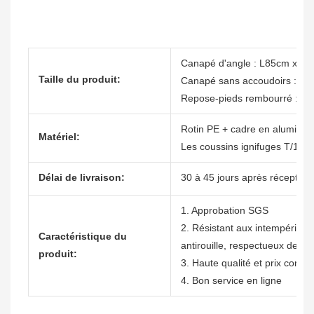
Canapé d'angle : L85cm x P
Taille du produit:
Canapé sans accoudoirs : L7
Repose-pieds rembourré :
Rotin PE + cadre en aluminiu
Matériel:
Les coussins ignifuges T/10 
Délai de livraison:
30 à 45 jours après réception
1. Approbation SGS
2. Résistant aux intempéries, 
Caractéristique du
antirouille, respectueux de l'
produit:
3. Haute qualité et prix compét
4. Bon service en ligne