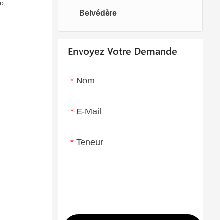
o,
Belvédère
Chaises oeufs
Chaise longue
Envoyez Votre Demande
Nom
E-Mail
Teneur