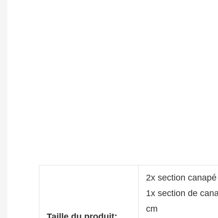
2x section canap
1x section de can
cm
Taille du produit: