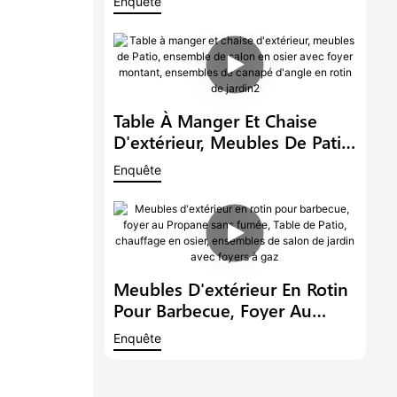
Enquête
Jardin, Ensemble De Canapé
En Rotin Et Métal Avec Table
De Foyer
Table À Manger Et Chaise
D'extérieur, Meubles De Patio,
Ensemble De Salon En Osier
Enquête
Avec Foyer Montant,
Ensembles De Canapé
D'angle En Rotin De Jardin2
Meubles D'extérieur En Rotin
Pour Barbecue, Foyer Au
Propane Sans Fumée, Table
Enquête
De Patio, Chauffage En Osier,
Ensembles De Salon De Jardin
Avec Foyers À Gaz