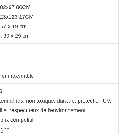
 182x97 86CM
: 123x123 17CM
x 57 x 19 cm
 x 30 x 29 cm
cier inoxydable
S
ntempéries, non toxique, durable, protection UV,
uille, respectueux de l'environnement
prix compétitif
ligne