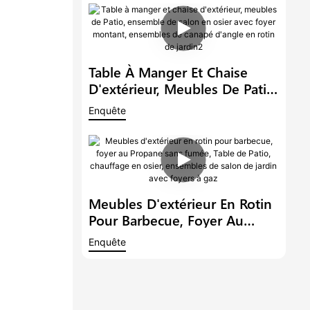
En Rotin Et Métal Avec Table
De Foyer
Table À Manger Et Chaise
D'extérieur, Meubles De Patio,
Ensemble De Salon En Osier
Enquête
Avec Foyer Montant,
Ensembles De Canapé
D'angle En Rotin De Jardin2
Meubles D'extérieur En Rotin
Pour Barbecue, Foyer Au
Propane Sans Fumée, Table
Enquête
De Patio, Chauffage En Osier,
Ensembles De Salon De Jardin
Avec Foyers À Gaz