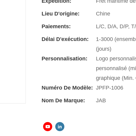
Expédition:
Fret maritime de
Lieu D'origine:
Chine
Paiements:
L/C, D/A, D/P, 
Délai D'exécution:
1-3000 (ensemble
(jours)
Personnalisation:
Logo personnali
personnalisé (m
graphique (Min
Numéro De Modèle:
JPFP-1006
Nom De Marque:
JAB