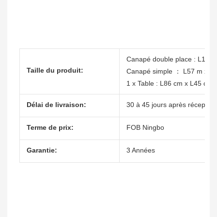
Canapé double place : L107
Taille du produit:
Canapé simple ： L57 m x P
1 x Table : L86 cm x L45 cm
Délai de livraison:
30 à 45 jours après réception
Terme de prix:
FOB Ningbo
Garantie:
3 Années