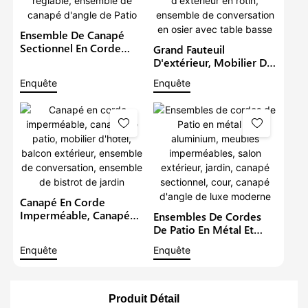
Ensemble De Canapé
Sectionnel En Corde
Grand Fauteuil
D'extérieur, Meubles De
D'extérieur, Mobilier De
Jardin Avec Table À
Patio, Causeuse
Enquête
Enquête
Manger Réglable,
Imperméable, Canapé
Ensemble De Canapé
D'extérieur En Rotin,
D'angle De Patio
Ensemble De
Conversation En Osier
Avec Table Basse
Canapé En Corde
Imperméable, Canapé
Ensembles De Cordes
De Patio, Mobilier
De Patio En Métal Et
D'hôtel, Balcon
Aluminium, Meubles
Enquête
Enquête
Extérieur, Ensemble De
Imperméables, Salon
Conversation, Ensemble
Extérieur, Jardin, Canapé
De Bistrot De Jardin
Sectionnel, Cour,
Canapé D'angle De Luxe
Produit Détail
Moderne