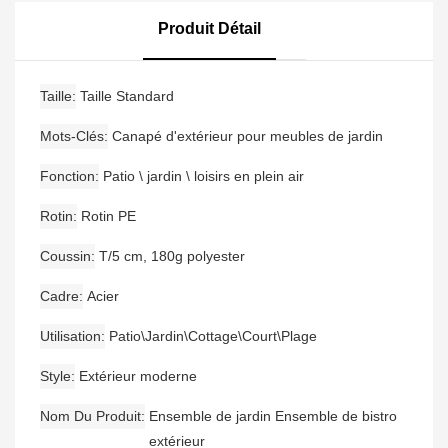
Patio, Chaise De Salle À
Osier
Manger D'extérieur,
Produit Détail
Ensemble De Bistrot De
Jardin
Taille
Taille Standard
Mots-Clés
Canapé d'extérieur pour meubles de jardin
Fonction
Patio \ jardin \ loisirs en plein air
Rotin
Rotin PE
Coussin
T/5 cm, 180g polyester
Cadre
Acier
Utilisation
Patio\Jardin\Cottage\Court\Plage
Style
Extérieur moderne
Nom Du Produit
Ensemble de jardin Ensemble de bistro
extérieur