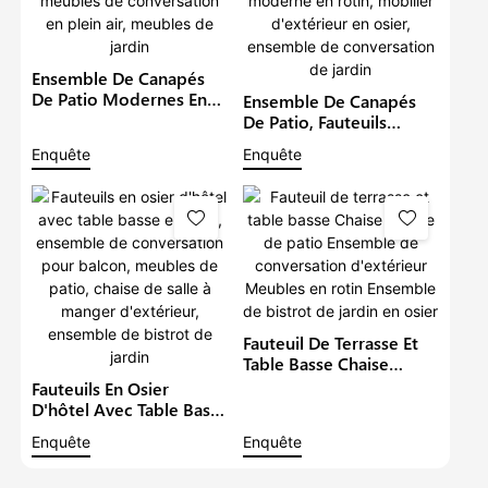
Ensemble De Canapés
De Patio Modernes En
Ensemble De Canapés
Rotin Imperméable,
De Patio, Fauteuils
Ensemble De Canapés
Imperméables Pour
Enquête
Enquête
De Salon En Osier,
Balcon, Ensemble De
Meubles De
Bistrot Moderne En
Conversation En Plein
Rotin, Mobilier
Air, Meubles De Jardin
D'extérieur En Osier,
Ensemble De
Conversation De Jardin
Fauteuil De Terrasse Et
Table Basse Chaise
Longue De Patio
Fauteuils En Osier
Ensemble De
D'hôtel Avec Table Basse
Conversation
En Rotin, Ensemble De
Enquête
Enquête
D'extérieur Meubles En
Conversation Pour
Rotin Ensemble De
Balcon, Meubles De
Bistrot De Jardin En