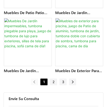
Muebles De Patio Patio
Muebles De Jardín
Trasero Salón Premium
Impermeables, Cama De
Plegable Playa Natación
Día Doble Gris Para Patio
Juego De Chaise Lounge
Trasero, Juego De
De Lujo Tumbonas Al Aire
Tumbona Plegable De Lujo,
Libre Sillas De Piscina
Tumbona Para Exteriores,
Asientos Cama De Día
Sillas De Piscina, Sofá2
Muebles De Jardín
Muebles De Exterior Para
Impermeables, Tumbona
Piscina, Juego De Patio De
Plegable Para Playa, Juego
Aluminio, Tumbona De
1
2
3
De Tumbona De Lujo Para
Jardín, Tumbona Doble Con
Exteriores, Sillas De Tela
Cubierta De Sombra,
Para Piscina, Sofá Cama De
Tumbona Para Piscina,
Día1
Cama De Día
Envíe Su Consulta