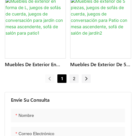
Impermeables, Juegos De
Cuerda De 5 Asientos,
Sofás De Cuerda Para
Juegos De Conversación
Jardín, Sofá De
Para Jardín, Sofá Para Patio
Conversación Con Mesa De
Con Mesa De Centro, Sofá
Centro
De Salón Para Patio De
Estilo Moderno1
Muebles De Exterior En
Muebles De Exterior De 5
Forma De L, Juegos De
Piezas, Juegos De Sofás De
Sofás De Cuerda, Juegos
Cuerda, Juegos De
1
2
De Conversación Para
Conversación Para Patio
Jardín Con Mesa
Con Mesa Ascendente,
Ascendente, Sofá De Salón
Sofá De Salón De Jardín2
Para Patio1
Envíe Su Consulta
Nombre
Correo Electrónico