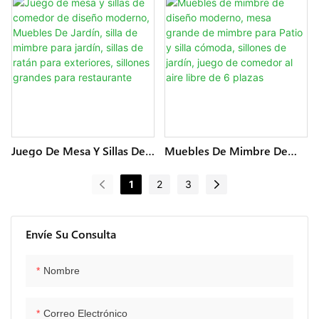
Muebles De Hotel, Mesa
Mesa Y Sillas De Exterior,
De Restaurante Resistente
Sillas De Patio De Metal,
A La Oxidación, Sillas De
Juego De Comedor De
Exterior, Mesa Y Sillas De
Jardín De Aluminio
Patio De Metal.
Juego De Mesa Y Sillas De
Muebles De Mimbre De
Comedor De Diseño
Diseño Moderno, Mesa
Moderno, Muebles De
Grande De Mimbre Para
1
2
3
Jardín, Silla De Mimbre Para
Patio Y Silla Cómoda,
Jardín, Sillas De Ratán Para
Sillones De Jardín, Juego
Exteriores, Sillones Grandes
De Comedor Al Aire Libre
Para Restaurante
De 6 Plazas
Envíe Su Consulta
Nombre
Correo Electrónico