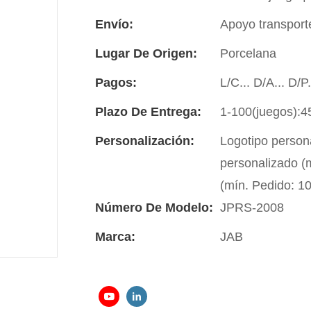
Envío:
Apoyo transport
Lugar De Origen:
Porcelana
Pagos:
L/C... D/A... D/
Plazo De Entrega:
1-100(juegos):4
Personalización:
Logotipo person
personalizado (m
(mín. Pedido: 1
Número De Modelo:
JPRS-2008
Marca:
JAB