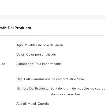
talle Del Producto
Tipo
Muebles de ocio de jardín
Color
Color personalizado
s de
Almohadón
Tela impermeable
Uso
Patio\Jardín\Casa de campo\Patio\Playa
Nombre Del Producto
Sofá de jardín de muebles de cuerd
aluminio al aire libre
Aterial
Metal, Cuerda