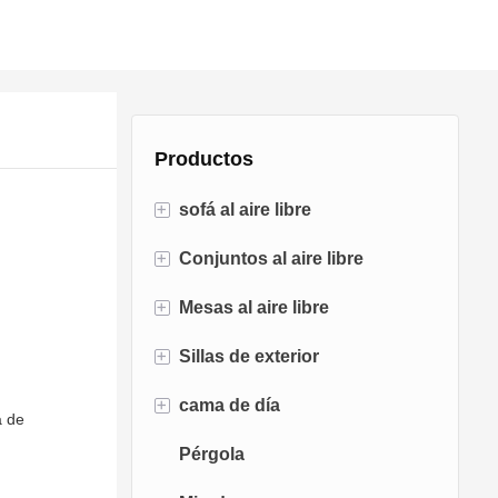
Productos
+
sofá al aire libre
+
Conjuntos al aire libre
Sofá de ratán
+
Mesas al aire libre
Sofá de cuerda
Conjuntos de bistró
+
Sillas de exterior
Sofá de aluminio
Conjuntos de conversación
Mesas para fogatas
+
cama de día
Sofá de tela
Juegos de comedor
Mesas de comedor
Sillas de comedor
a de
Pérgola
Sofá de teca
Sillas columpios
Tumbona