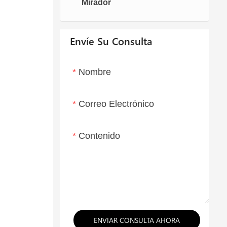
Mirador
Sillas de huevo
Chaise Lounge
Envíe Su Consulta
Nombre
Correo Electrónico
Contenido
ENVIAR CONSULTA AHORA