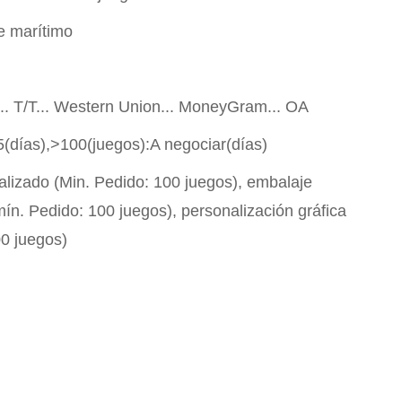
e marítimo
P... T/T... Western Union... MoneyGram... OA
5(días),>100(juegos):A negociar(días)
alizado (Min. Pedido: 100 juegos), embalaje
ín. Pedido: 100 juegos), personalización gráfica
00 juegos)