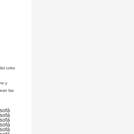
l color.

e y 
ean las 