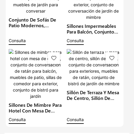
Conjunto De Sofás De
Patio Modernos,
Sillones Impermeables
Conjunto De Sofás De
Para Balcón, Conjunto
Ratán Impermeables,
De Sofá Para Patio,
Consulta
Consulta
Muebles De Mimbre
Conjunto De Bistró De
Para Exteriores, Muebles
Ratán Moderno,
De Jardín Para Conversar
Muebles De Exterior,
Conjunto De
Conversación De Jardín
De Mimbre
Sillón De Terraza Y Mesa
De Centro, Sillón De
Patio, Conjunto De
Sillones De Mimbre Para
Conversación Para
Hotel Con Mesa De
Exteriores, Muebles De
Centro, Conjunto De
Consulta
Consulta
Ratán, Conjunto De
Conversación De Ratán
Bistró De Jardín De
Para Balcón, Muebles De
Mimbre
Patio, Sillas De Comedor