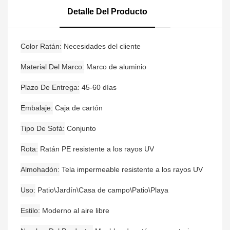
Para Exterior, Conjunto
Detalle Del Producto
De Bistró Para Jardín
Color Ratán
Necesidades del cliente
Material Del Marco
Marco de aluminio
Plazo De Entrega
45-60 días
Embalaje
Caja de cartón
Tipo De Sofá
Conjunto
Rota
Ratán PE resistente a los rayos UV
Almohadón
Tela impermeable resistente a los rayos UV
Uso
Patio\Jardín\Casa de campo\Patio\Playa
Estilo
Moderno al aire libre