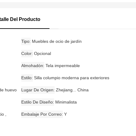
talle Del Producto
Tipo
Muebles de ocio de jardín
Color
Opcional
n
Almohadón
Tela impermeable
Estilo
Silla columpio moderna para exteriores
 de huevo
Lugar De Origen
Zhejiang... China
Estilo De Diseño
Minimalista
io ,
Embalaje Por Correo
Y