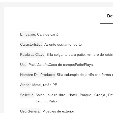
De
Embalaje
Caja de cartón
Característica
Asiento oscilante fuerte
Palabras Clave
Silla colgante para patio, mimbre de ratá
Uso
Patio\Jardín\Casa de campo\Patio\Playa
Nombre Del Producto
Silla columpio de jardín con forma
Aterial
Metal, ratán PE
Solicitud
Salón , al aire libre , Hotel , Parque , Granja , Pat
Jardín , Patio
Uso General
Muebles de exterior