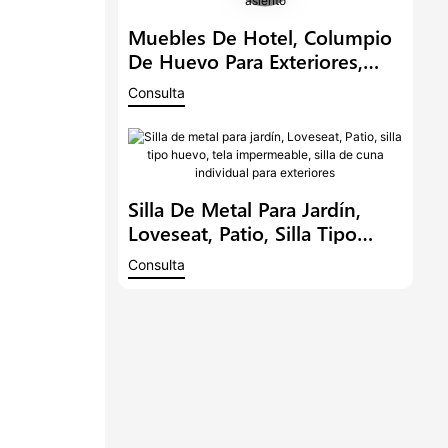
Muebles De Hotel, Columpio
De Huevo Para Exteriores,
Silla Colgante De Jardín, Sofá
Consulta
Moderno, Patio, Salón,
Mecedora De Acero Con
Doble Asiento
Silla De Metal Para Jardín,
Loveseat, Patio, Silla Tipo
Huevo, Tela Impermeable,
Consulta
Silla De Cuna Individual Para
Exteriores