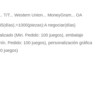
P... T/T... Western Union... MoneyGram... OA
45(días),>1000(piezas):A negociar(días)
alizado (Min. Pedido: 100 juegos), embalaje
ín. Pedido: 100 juegos), personalización gráfica
00 juegos)