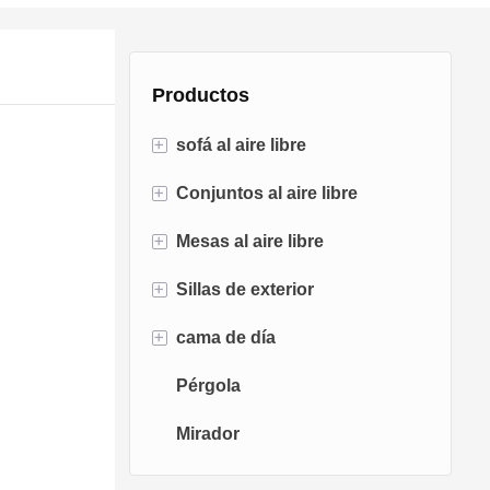
Productos
+
sofá al aire libre
+
Conjuntos al aire libre
Sofá de ratán
+
Mesas al aire libre
Sofá de cuerda
Conjuntos de bistró
+
Sillas de exterior
Sofá de aluminio
Conjuntos de conversación
Mesas para fogatas
+
cama de día
Sofá de tela
Juegos de comedor
Mesas de comedor
Sillas de comedor
Pérgola
Sofá de teca
Sillas columpios
Tumbona
Mirador
Sillas de huevo
Chaise Lounge