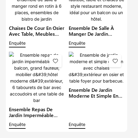
Chaises De Cour En Osier
Ensemble De Salle À
Avec Table, Meubles
Manger De Jardin
D'extérieur En Rotin,
Imperméable Avec
Enquête
Enquête
Ensemble De Salle À
Grand Fauteuil, Table Et
Manger Rond En Rotin À
Chaises De Style
6 Places, Ensembles De
Restaurant Moderne,
Bistro De Jardin
Idéal Pour Un Balcon Ou
Un Hôtel.
Ensemble De Jardin
Moderne Et Simple En
Rotin Avec Chaises
D'extérieur En Osier Et
Ensemble Repas De
Table Foyer Pour
Jardin Imperméable
Barbecue.
Pour Balcon, Grand
Enquête
Enquête
Fauteuil, Mobilier
D'hôtel Moderne