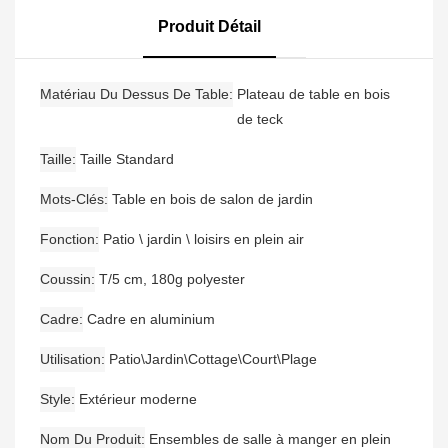
D'extérieur, 6 Tabourets
De Bar Avec Accoudoirs
Produit Détail
Et Une Table De Bar
Matériau Du Dessus De Table
Plateau de table en bois
de teck
Taille
Taille Standard
Mots-Clés
Table en bois de salon de jardin
Fonction
Patio \ jardin \ loisirs en plein air
Coussin
T/5 cm, 180g polyester
Cadre
Cadre en aluminium
Utilisation
Patio\Jardin\Cottage\Court\Plage
Style
Extérieur moderne
Nom Du Produit
Ensembles de salle à manger en plein