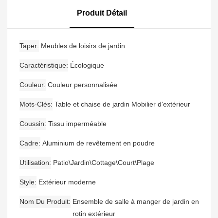
D'extérieur, 6 Tabourets
De Bar Avec Accoudoirs
Produit Détail
Et Une Table De Bar
Taper
Meubles de loisirs de jardin
Caractéristique
Écologique
Couleur
Couleur personnalisée
Mots-Clés
Table et chaise de jardin Mobilier d'extérieur
Coussin
Tissu imperméable
Cadre
Aluminium de revêtement en poudre
Utilisation
Patio\Jardin\Cottage\Court\Plage
Style
Extérieur moderne
Nom Du Produit
Ensemble de salle à manger de jardin en
rotin extérieur