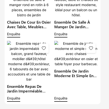
Chaises De Cour En Osier
Ensemble De Salle À
Avec Table, Meubles
Manger De Jardin
D'extérieur En Rotin,
Imperméable Avec
Enquête
Enquête
Ensemble De Salle À
Grand Fauteuil, Table Et
Manger Rond En Rotin À
Chaises De Style
6 Places, Ensembles De
Restaurant Moderne,
Bistro De Jardin
Idéal Pour Un Balcon Ou
Un Hôtel.
Ensemble De Jardin
Moderne Et Simple En
Rotin Avec Chaises
D'extérieur En Osier Et
Ensemble Repas De
Table Foyer Pour
Jardin Imperméable
Barbecue.
Pour Balcon, Grand
Enquête
Enquête
Fauteuil, Mobilier
D'hôtel Moderne