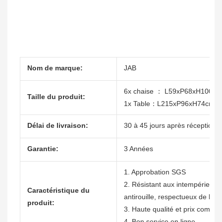
Nom de marque:
JAB
6x chaise ： L59xP68xH100cm
Taille du produit:
1x Table：L215xP96xH74cm
Délai de livraison:
30 à 45 jours après réception 
Garantie:
3 Années
1. Approbation SGS
2. Résistant aux intempéries, n
Caractéristique du
antirouille, respectueux de l'e
produit:
3. Haute qualité et prix compétit
4. Bon service en ligne