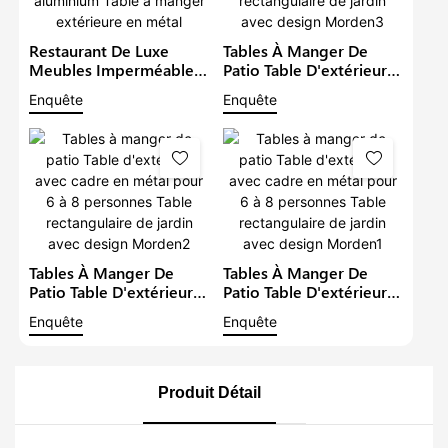
Restaurant De Luxe
Tables À Manger De
Meubles Imperméables
Patio Table D'extérieur
Patio Métal Jardin
Avec Cadre En Métal
Enquête
Enquête
Ensemble De Salle À
Pour 6 À 8 Personnes
Manger En Aluminium
Table Rectangulaire De
Table À Manger
Jardin Avec Design
Extérieure En Métal
Morden3
Tables À Manger De
Tables À Manger De
Patio Table D'extérieur
Patio Table D'extérieur
Avec Cadre En Métal
Avec Cadre En Métal
Enquête
Enquête
Pour 6 À 8 Personnes
Pour 6 À 8 Personnes
Table Rectangulaire De
Table Rectangulaire De
Jardin Avec Design
Jardin Avec Design
Morden2
Morden1
Produit Détail