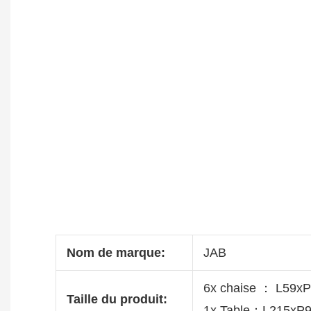
Nom de marque:
JAB
6x chaise ： L59x
Taille du produit:
1x Table：L215xP