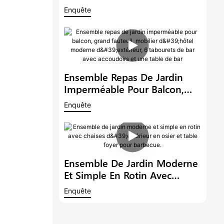
Grand Fauteuil, Table Et
Enquête
Chaises De Style Restaurant
Moderne, Idéal Pour Un
Balcon Ou Un Hôtel.
Ensemble Repas De Jardin
Imperméable Pour Balcon,
Grand Fauteuil, Mobilier
Enquête
D'hôtel Moderne D'extérieur,
6 Tabourets De Bar Avec
Accoudoirs Et Une Table De
Bar
Ensemble De Jardin Moderne
Et Simple En Rotin Avec
Chaises D'extérieur En Osier
Enquête
Et Table Foyer Pour Barbecue.