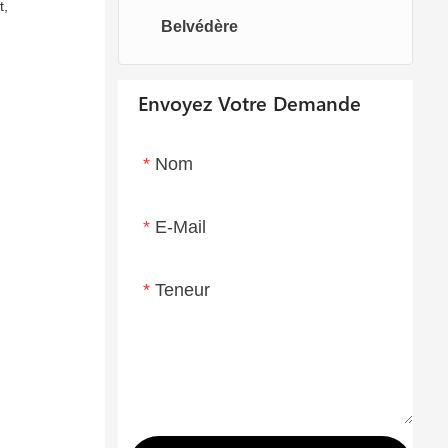
t,
Belvédère
Chaises oeufs
Chaise longue
Envoyez Votre Demande
Nom
E-Mail
Teneur