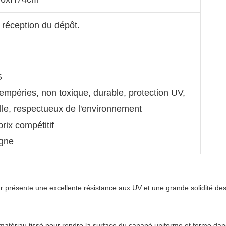
 réception du dépôt.
S
tempéries, non toxique, durable, protection UV,
uille, respectueux de l'environnement
prix compétitif
igne
ur présente une excellente résistance aux UV et une grande solidité des
atériau tissé pour rendre la surface du canapé uniforme et ferme dan