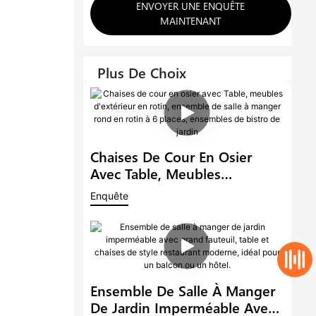
ENVOYER UNE ENQUÊTE
MAINTENANT
Plus De Choix
Chaises De Cour En Osier
Avec Table, Meubles
D'extérieur En Rotin,
Enquête
Ensemble De Salle À Manger
Rond En Rotin À 6 Places,
Ensembles De Bistro De
Jardin
Ensemble De Salle À Manger
De Jardin Imperméable Avec