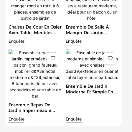
Chaises De Cour En Osier
Ensemble De Salle À
Avec Table, Meubles
Manger De Jardin
D'extérieur En Rotin,
Imperméable Avec
Enquête
Enquête
Ensemble De Salle À
Grand Fauteuil, Table Et
Manger Rond En Rotin À
Chaises De Style
6 Places, Ensembles De
Restaurant Moderne,
Bistro De Jardin
Idéal Pour Un Balcon Ou
Un Hôtel.
Ensemble De Jardin
Moderne Et Simple En
Rotin Avec Chaises
D'extérieur En Osier Et
Ensemble Repas De
Table Foyer Pour
Jardin Imperméable
Barbecue.
Pour Balcon, Grand
Enquête
Enquête
Fauteuil, Mobilier
D'hôtel Moderne