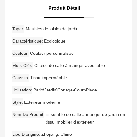
D'extérieur, 6 Tabourets
De Bar Avec Accoudoirs
Produit Détail
Et Une Table De Bar
Taper
Meubles de loisirs de jardin
Caractéristique
Écologique
Couleur
Couleur personnalisée
Mots-Clés
Chaise de salle à manger avec table
Coussin
Tissu imperméable
Utilisation
Patio\Jardin\Cottage\Court\Plage
Style
Extérieur moderne
Nom Du Produit
Ensemble de salle à manger de jardin en
tissu, mobilier d'extérieur
Lieu D'origine
Zhejiang, Chine