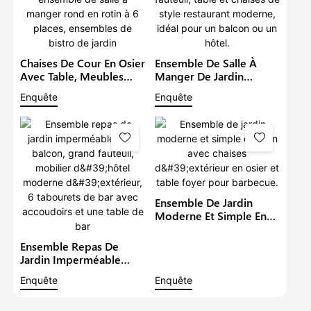
Chaises De Cour En Osier
Ensemble De Salle À
Avec Table, Meubles
Manger De Jardin
D'extérieur En Rotin,
Imperméable Avec
Enquête
Enquête
Ensemble De Salle À
Grand Fauteuil, Table Et
Manger Rond En Rotin À
Chaises De Style
6 Places, Ensembles De
Restaurant Moderne,
Bistro De Jardin
Idéal Pour Un Balcon Ou
Un Hôtel.
Ensemble De Jardin
Moderne Et Simple En
Rotin Avec Chaises
D'extérieur En Osier Et
Ensemble Repas De
Table Foyer Pour
Jardin Imperméable
Barbecue.
Pour Balcon, Grand
Enquête
Enquête
Fauteuil, Mobilier
D'hôtel Moderne