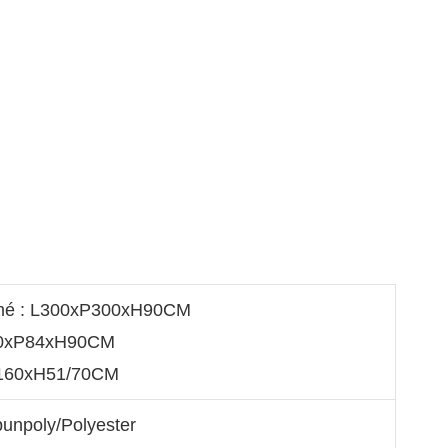
ermé : L300xP300xH90CM
180xP84xH90CM
xL160xH51/70CM
punpoly/Polyester