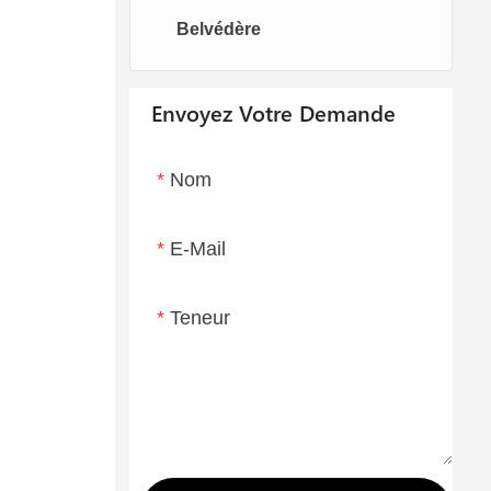
Belvédère
Chaises oeufs
Chaise longue
Envoyez Votre Demande
Nom
E-Mail
Teneur