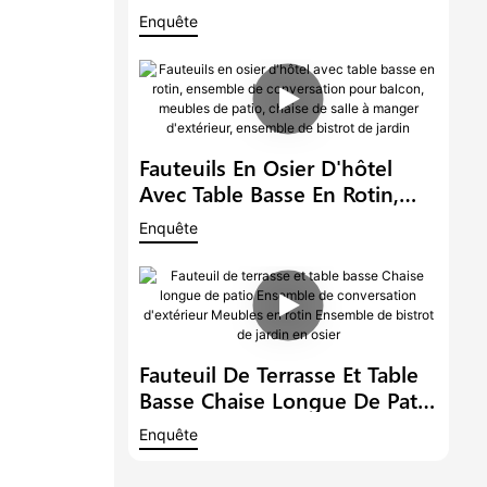
Pour Balcon, Ensemble De
Enquête
Bistrot Moderne En Rotin,
Mobilier D'extérieur En Osier,
Ensemble De Conversation De
Jardin
Fauteuils En Osier D'hôtel
Avec Table Basse En Rotin,
Ensemble De Conversation
Enquête
Pour Balcon, Meubles De
Patio, Chaise De Salle À
Manger D'extérieur, Ensemble
De Bistrot De Jardin
Fauteuil De Terrasse Et Table
Basse Chaise Longue De Patio
Ensemble De Conversation
Enquête
D'extérieur Meubles En Rotin
Ensemble De Bistrot De Jardin