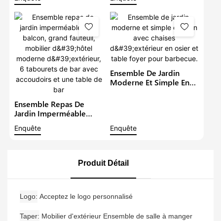
Ensemble De Salle À
Grand Fauteuil, Table Et
Manger Rond En Rotin À
Chaises De Style
6 Places, Ensembles De
Restaurant Moderne,
Bistro De Jardin
Idéal Pour Un Balcon Ou
Un Hôtel.
Ensemble De Jardin
Moderne Et Simple En
Rotin Avec Chaises
D'extérieur En Osier Et
Ensemble Repas De
Table Foyer Pour
Jardin Imperméable
Barbecue.
Pour Balcon, Grand
Enquête
Enquête
Fauteuil, Mobilier
D'hôtel Moderne
D'extérieur, 6 Tabourets
De Bar Avec Accoudoirs
Produit Détail
Et Une Table De Bar
Logo
Acceptez le logo personnalisé
Taper
Mobilier d'extérieur Ensemble de salle à manger