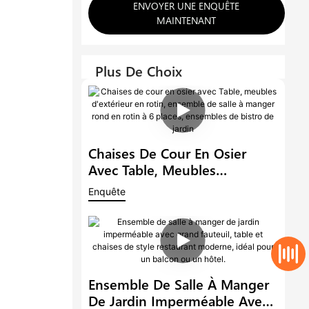
ENVOYER UNE ENQUÊTE
MAINTENANT
Plus De Choix
Chaises De Cour En Osier
Avec Table, Meubles
D'extérieur En Rotin,
Enquête
Ensemble De Salle À Manger
Rond En Rotin À 6 Places,
Ensembles De Bistro De
Jardin
Ensemble De Salle À Manger
De Jardin Imperméable Avec