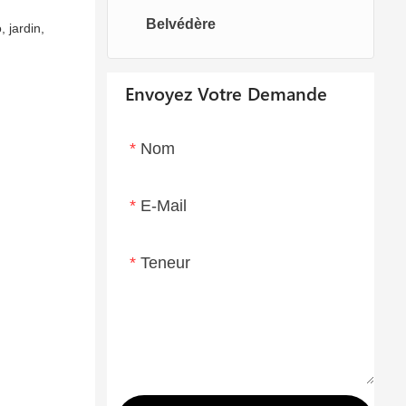
Belvédère
Chaises oeufs
Chaise longue
, jardin,
Envoyez Votre Demande
Nom
E-Mail
Teneur