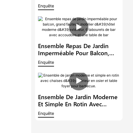
Grand Fauteuil, Table Et
Enquête
Chaises De Style Restaurant
Moderne, Idéal Pour Un
Balcon Ou Un Hôtel.
Ensemble Repas De Jardin
Imperméable Pour Balcon,
Grand Fauteuil, Mobilier
Enquête
D'hôtel Moderne D'extérieur,
6 Tabourets De Bar Avec
Accoudoirs Et Une Table De
Bar
Ensemble De Jardin Moderne
Et Simple En Rotin Avec
Chaises D'extérieur En Osier
Enquête
Et Table Foyer Pour Barbecue.