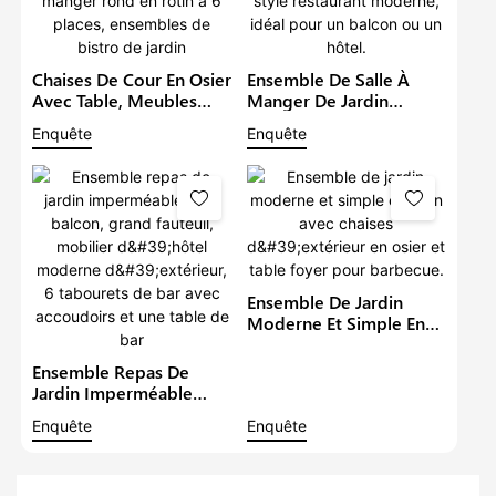
Chaises De Cour En Osier
Ensemble De Salle À
Avec Table, Meubles
Manger De Jardin
D'extérieur En Rotin,
Imperméable Avec
Enquête
Enquête
Ensemble De Salle À
Grand Fauteuil, Table Et
Manger Rond En Rotin À
Chaises De Style
6 Places, Ensembles De
Restaurant Moderne,
Bistro De Jardin
Idéal Pour Un Balcon Ou
Un Hôtel.
Ensemble De Jardin
Moderne Et Simple En
Rotin Avec Chaises
D'extérieur En Osier Et
Ensemble Repas De
Table Foyer Pour
Jardin Imperméable
Barbecue.
Pour Balcon, Grand
Enquête
Enquête
Fauteuil, Mobilier
D'hôtel Moderne
D'extérieur, 6 Tabourets