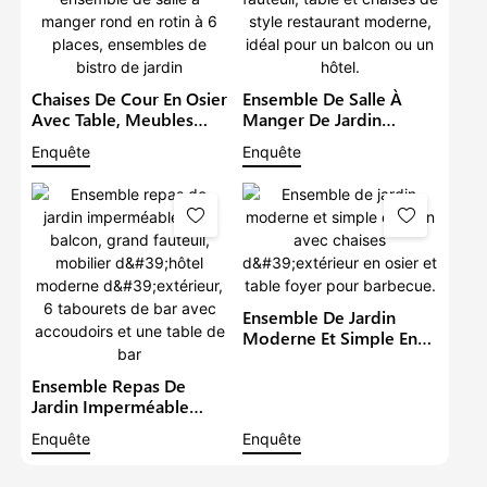
Chaises De Cour En Osier
Ensemble De Salle À
Avec Table, Meubles
Manger De Jardin
D'extérieur En Rotin,
Imperméable Avec
Enquête
Enquête
Ensemble De Salle À
Grand Fauteuil, Table Et
Manger Rond En Rotin À
Chaises De Style
6 Places, Ensembles De
Restaurant Moderne,
Bistro De Jardin
Idéal Pour Un Balcon Ou
Un Hôtel.
Ensemble De Jardin
Moderne Et Simple En
Rotin Avec Chaises
D'extérieur En Osier Et
Ensemble Repas De
Table Foyer Pour
Jardin Imperméable
Barbecue.
Pour Balcon, Grand
Enquête
Enquête
Fauteuil, Mobilier
D'hôtel Moderne