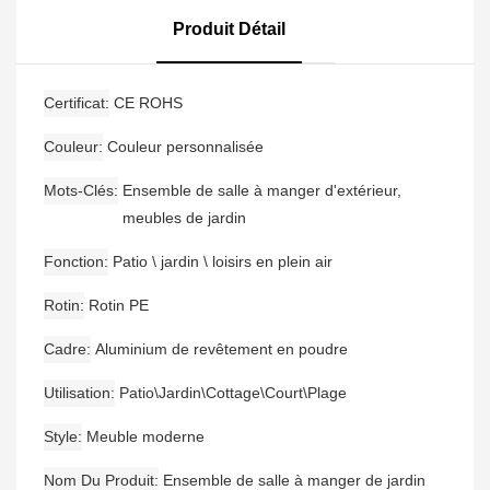
D'extérieur, 6 Tabourets
De Bar Avec Accoudoirs
Produit Détail
Et Une Table De Bar
Certificat
CE ROHS
Couleur
Couleur personnalisée
Mots-Clés
Ensemble de salle à manger d'extérieur,
meubles de jardin
Fonction
Patio \ jardin \ loisirs en plein air
Rotin
Rotin PE
Cadre
Aluminium de revêtement en poudre
Utilisation
Patio\Jardin\Cottage\Court\Plage
Style
Meuble moderne
Nom Du Produit
Ensemble de salle à manger de jardin